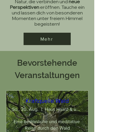
Natur, die verbinden und
neue
Perspektiven
eröffnen. Tauche ein
und lassen dich von besonderen
Momenten unter freiem Himmel
begeistern!
Mehr
Bevorstehende
Veranstaltungen
Kraftquelle Wald
So., 30. Aug.
Haus Haard & umliegender Wald
Eine besinnliche und meditative 
Reise durch den Wald