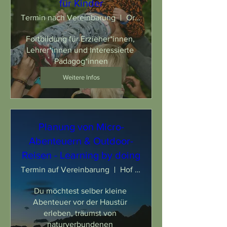
für Kinder
Termin nach Vereinbarung
Ort nach Vereinbarung
Fortbildung für Erzieher*innen, 
Lehrer*innen und interessierte 
Pädagog*innen
Weitere Infos
Planung von Micro-
Abenteuern & Outdoor-
Reisen - Learning by doing
Termin auf Vereinbarung
Hof Wessels
Du möchtest selber kleine 
Abenteuer vor der Haustür 
erleben, träumst von 
naturverbundenen 