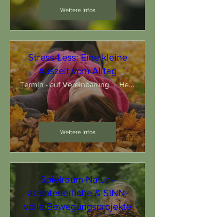
Weitere Infos
Stress-Less: Eine kleine
Auszeit vom Alltag
Termin - auf Vereinbarung
Herten
Weitere Infos
Spielraum Natur -
abenteuerliche & SINN-
volle Bewegungsprojekte