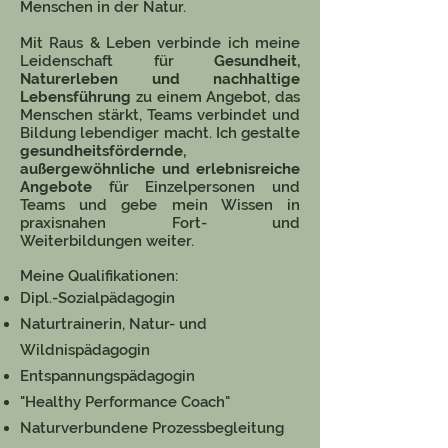
Menschen in der Natur.
Mit Raus & Leben verbinde ich meine
Leidenschaft für
Gesundheit,
Naturerleben und nachhaltige
Lebensführung
zu einem Angebot, das
Menschen stärkt
, Teams verbindet und
Bildung lebendiger macht.
Ich gestalte
gesundheitsfördernde,
außergewöhnliche und erlebnisreiche
Angebote
für Einzelpersonen und
Teams und gebe mein Wissen in
praxisnahen Fort- und
Weiterbildungen weiter.
Meine Qualifikationen:
Dipl.-Sozialpädagogin
Naturtrainerin, Natur- und
Wildnispädagogin
Entspannungspädagogin
"Healthy Performance Coach"
Naturverbundene Prozessbegleitung