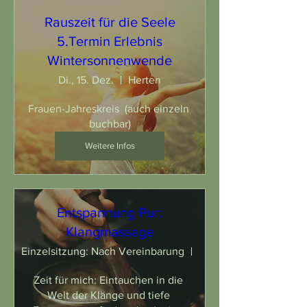
Rauszeit für die Seele
5.Termin Erlebnis
Wintersonnenwende
Di., 15. Dez.
Herten
Frauen-Jahreskreis  (auch einzeln 
buchbar)
Weitere Infos
Entspannung Pur:
Klangmassage
Einzelsitzung: Nach Vereinbarung
Hof Wessels - Herten
Zeit für mich: Eintauchen in die 
Welt der Klänge und tiefe 