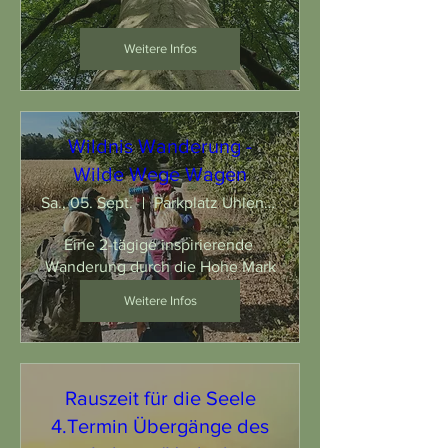
Weitere Infos
Wildnis Wanderung -
Wilde Wege Wagen
Sa., 05. Sept.
Parkplatz Uhlenhof - Haltern am See
Eine 2-tägige inspirierende 
Wanderung durch die Hohe Mark
Weitere Infos
Rauszeit für die Seele
4.Termin Übergänge des