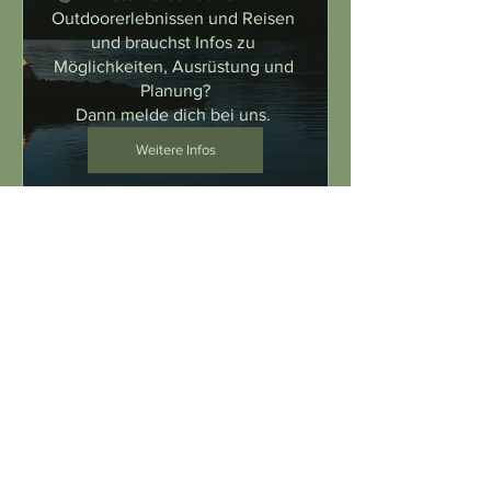
Outdoorerlebnissen und Reisen 
und brauchst Infos zu 
Möglichkeiten, Ausrüstung und 
Planung?

Dann melde dich bei uns. 
Weitere Infos
KluGes Leben -
Gesundheitstag
Termin auf Vereinbarung
Ort wird bekanntgegeben
KluGes Leben - Klimafreundlich 
und Gesundes Leben

Wir lernen an diesem Tag 
naturbezogene Möglichkeiten für 
ein klimafreundliches und 
gesundes Leben kennen - 