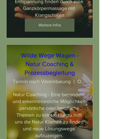
Entspannung finden durch eine 
Ganzkörpermassage mit 
Klangschalen
Weitere Infos
Wilde Wege Wagen -
Natur Coaching &
Prozessbegleitung
Termin nach Vereinbarung
Oer-Erkenschwick
Natur Coaching - Eine besondere 
und erkenntnisreiche Möglichkeit 
persönliche oder berufliche 
Themen zu klären. Hierzu hilft 
uns die Natur Klarheit zu finden 
und neue Lösungswege 
aufzuzeigen. 