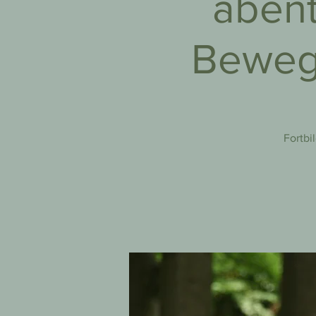
abent
Bewegu
Fortbi