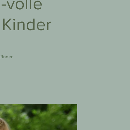
-volle
 Kinder
g*innen