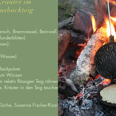
Kräuter im
usbackteig
ersch, Brennnessel, Beinwell,
underblüten)
onen):
(Wasser)
Backpulver
 zum Würzen
 relativ flüssigen Teig rühren.
e, Kräuter in den Teig tauchen
Küche, Susanne Fischer-Rizzi)