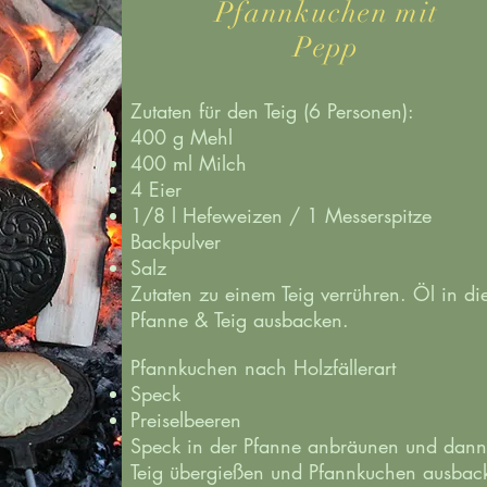
Pfannkuchen mit
Pepp
Zutaten für den Teig (6 Personen):
400 g Mehl
400 ml Milch
4 Eier
1/8 l Hefeweizen / 1 Messerspitze
Backpulver
Salz
Zutaten zu einem Teig verrühren. Öl in di
Pfanne & Teig ausbacken.
Pfannkuchen nach Holzfällerart
Speck
Preiselbeeren
Speck in der Pfanne anbräunen und dann
Teig übergießen und Pfannkuchen ausbac