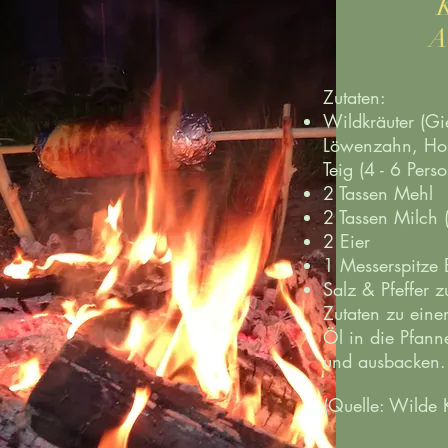
A
Zutaten:
Wildkräuter (Gi
Löwenzahn, Hol
Teig (4 - 6 Pers
2 Tassen Mehl
2 Tassen Milch 
2 Eier
1 Messerspitze 
Salz & Pfeffer
Zutaten zu einem
Öl in die Pfann
und ausbacken.
(Quelle: Wilde 