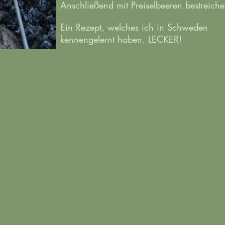
Anschließend mit Preiselbeeren bestreiche
Ein Rezept, welches ich in Schweden
kennengelernt haben. LECKER!