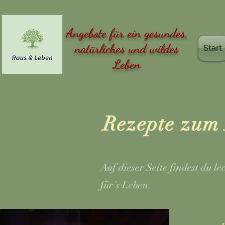
Angebote für ein gesundes,
natürliches und wildes
Start
Leben
Rezepte zum
Auf dieser Seite findest du 
für´s Leben.