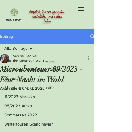
Angebote für ein gesundes,
natürliches und wildes
Leben
Beitrag
Alle Beiträge
Sabine Liedtke
Alle Beiträge
5. Okt. 2023
1 Min. Lesezeit
Microabenteuer 09/2023 -
Radtour in Neuseeland - 2025
Eine Nacht im Wald
Veranstaltungen
Abenteuer vor der Haustür
Aktualisiert:
6. Okt. 2023
11/2023 Marokko
05/2023 Afrika
Sommerzeit 2022
Wintertouren Skandinavien