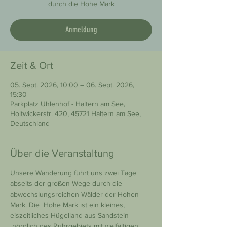
durch die Hohe Mark
Anmeldung
Zeit & Ort
05. Sept. 2026, 10:00 – 06. Sept. 2026,
15:30
Parkplatz Uhlenhof - Haltern am See,
Holtwickerstr. 420, 45721 Haltern am See,
Deutschland
Über die Veranstaltung
Unsere Wanderung führt uns zwei Tage 
abseits der großen Wege durch die 
abwechslungsreichen Wälder der Hohen 
Mark. Die  Hohe Mark ist ein kleines, 
eiszeitliches Hügelland aus Sandstein 
 nördlich des Ruhrgebiets mit vielfältigen 