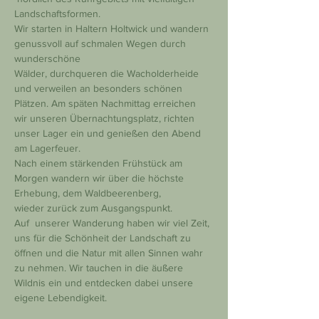
Landschaftsformen.
Wir starten in Haltern Holtwick und wandern 
genussvoll auf schmalen Wegen durch 
wunderschöne
Wälder, durchqueren die Wacholderheide 
und verweilen an besonders schönen 
Plätzen. Am späten Nachmittag erreichen 
wir unseren Übernachtungsplatz, richten 
unser Lager ein und genießen den Abend 
am Lagerfeuer.
Nach einem stärkenden Frühstück am 
Morgen wandern wir über die höchste 
Erhebung, dem Waldbeerenberg,
wieder zurück zum Ausgangspunkt.
Auf  unserer Wanderung haben wir viel Zeit, 
uns für die Schönheit der Landschaft zu 
öffnen und die Natur mit allen Sinnen wahr 
zu nehmen. Wir tauchen in die äußere 
Wildnis ein und entdecken dabei unsere 
eigene Lebendigkeit.