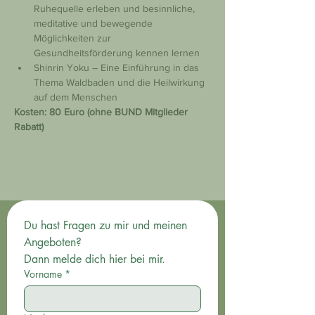
Ruhequelle erleben und besinnliche, 
meditative und bewegende 
Möglichkeiten zur 
Gesundheitsförderung kennen lernen
Shinrin Yoku – Eine Einführung in das 
Thema Waldbaden und die Heilwirkung 
auf dem Menschen
Kosten: 80 Euro (ohne BUND Mitglieder 
Rabatt)
Du hast Fragen zu mir und meinen 
Angeboten? 
Dann melde dich hier bei mir.
Vorname
*