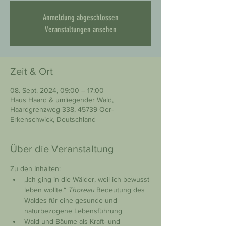
Anmeldung abgeschlossen
Veranstaltungen ansehen
Zeit & Ort
08. Sept. 2024, 09:00 – 17:00
Haus Haard & umliegender Wald,
Haardgrenzweg 338, 45739 Oer-
Erkenschwick, Deutschland
Über die Veranstaltung
Zu den Inhalten:
„Ich ging in die Wälder, weil ich bewusst 
leben wollte.“ 
Thoreau 
Bedeutung des 
Waldes für eine gesunde und 
naturbezogene Lebensführung
Wald und Bäume als Kraft- und 