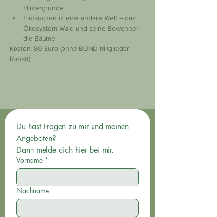
Hintergründe
Eintauchen in eine andere Welt – das 
Ökosystem Wald und seine Bewohner 
die Bäume
Kosten: 80 Euro (ohne BUND Mitglieder 
Rabatt)
Du hast Fragen zu mir und meinen 
Angeboten? 
Dann melde dich hier bei mir.
Vorname
*
Nachname