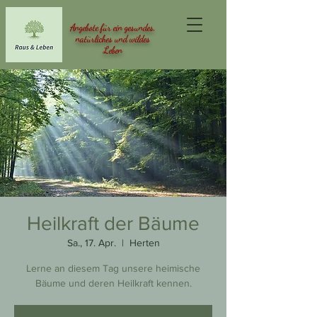
Angebote für ein gesundes,
natürliches und wildes
Leben
Heilkraft der Bäume
Sa., 17. Apr.
  |  
Herten
Lerne an diesem Tag unsere heimische
Bäume und deren Heilkraft kennen.