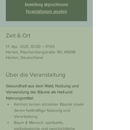
Anmeldung abgeschlossen
Veranstaltungen ansehen
Zeit & Ort
17. Apr. 2021, 10:00 – 17:00
Herten, Paschenbergstraße 161, 45699
Herten, Deutschland
Über die Veranstaltung
Gesundheit aus dem Wald, Nutzung und 
Verwendung der Bäume als Heil-und 
Nahrungsmittel
Kennen lernen einzelner Bäume sowie 
deren heilkräftige Nutzung und 
Verarbeitung
Baum & Mensch: spirituelle, 
mythologische und geschichtliche 