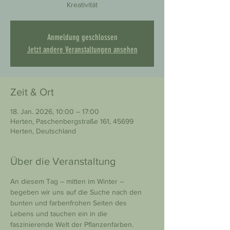
Kreativität
Anmeldung geschlossen
Jetzt andere Veranstaltungen ansehen
Zeit & Ort
18. Jan. 2026, 10:00 – 17:00
Herten, Paschenbergstraße 161, 45699
Herten, Deutschland
Über die Veranstaltung
An diesem Tag – mitten im Winter – 
begeben wir uns auf die Suche nach den 
bunten und farbenfrohen Seiten des 
Lebens und tauchen ein in die 
faszinierende Welt der Pflanzenfarben.