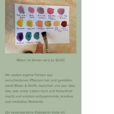
Mitten im Winter wird es BUNT
Wir stellen eigene Farben aus 
verschiedenen Pflanzen her und gestalten 
damit Bilder & Stoffe, tauschen uns aus über 
das, was unser Leben bunt und farbenfroh 
macht und erleben entspannende, kreative 
und mediative Momente.
Als sevengardens Dialogerin biete ich 