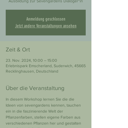
Ausbildung zur Sevengardens Dialoger*in
Anmeldung geschlossen
Jetzt andere Veranstaltungen ansehen
Zeit & Ort
23. Nov. 2024, 10:00 – 15:00
Erlebnispark Emscherland, Suderwich, 45665
Recklinghausen, Deutschland
Über die Veranstaltung
In diesem Workshop lernen Sie die die 
Ideen von sevengardens kennen, tauchen 
ein in die faszinierende Welt der 
Pflanzenfarben, stellen eigene Farben aus 
verschiedenen Pflanzen her und gestalten 