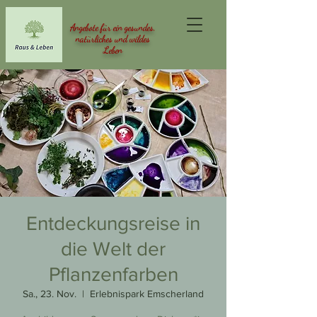
Angebote für ein gesundes,
natürliches und wildes
Leben
Entdeckungsreise in
die Welt der
Pflanzenfarben
Sa., 23. Nov.
  |  
Erlebnispark Emscherland