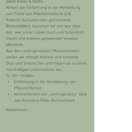
damit Bilder & Stoffe.
Neben der Einführung in die Herstellung 
von Farbe aus Pflanzenmaterial (z.B. 
Rotkohl, Kurkuma oder getrocknete 
Blütenblätter), tauschen wir uns aus über 
das, was unser Leben bunt und farbenfroh 
macht und erleben gemeinsam kreative 
Momente.
Aus den nicht genutzten Pflanzenresten 
stellen wir mittags leckere und einfache 
Dips und Snacks her und tragen so zu einer 
nachhaltigen Lebensweise bei.
Zu den Inhalten:
Einführung in die Herstellung von 
Pflanzenfarben
Kennenlernen der „sevengardens“ Idee 
des Künstlers Peter Reichenbach
Weiterlesen >