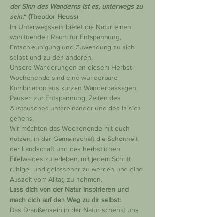
der Sinn des Wanderns ist es, unterwegs zu 
sein.
“ (Theodor Heuss)
Im Unterwegssein bietet die Natur einen 
wohltuenden Raum für Entspannung, 
Entschleunigung und Zuwendung zu sich 
selbst und zu den anderen.
Unsere Wanderungen an diesem Herbst-
Wochenende sind eine wunderbare 
Kombination aus kurzen Wanderpassagen, 
Pausen zur Entspannung, Zeiten des 
Austausches untereinander und des In-sich-
gehens.
Wir möchten das Wochenende mit euch 
nutzen, in der Gemeinschaft die Schönheit 
der Landschaft und des herbstlichen 
Eifelwaldes zu erleben, mit jedem Schritt 
ruhiger und gelassener zu werden und eine 
Auszeit vom Alltag zu nehmen.
Lass dich von der Natur inspirieren und 
mach dich auf den Weg zu dir selbst:
Das Draußensein in der Natur schenkt uns 