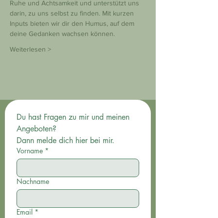
Ruhe und Achtsamkeit und unterstützt uns 
darin, zu uns selbst zu finden. Mit kurzen 
Inputs bieten wir dir den Humus, auf dem 
deine Gedanken wachsen können.
Weiterlesen >
Du hast Fragen zu mir und meinen 
Angeboten? 
Dann melde dich hier bei mir.
Vorname
*
Nachname
Email
*