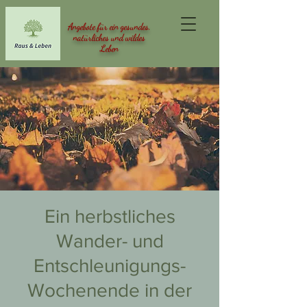
Angebote für ein gesundes,
natürliches und wildes
Leben
Ein herbstliches
Wander- und
Entschleunigungs-
Wochenende in der