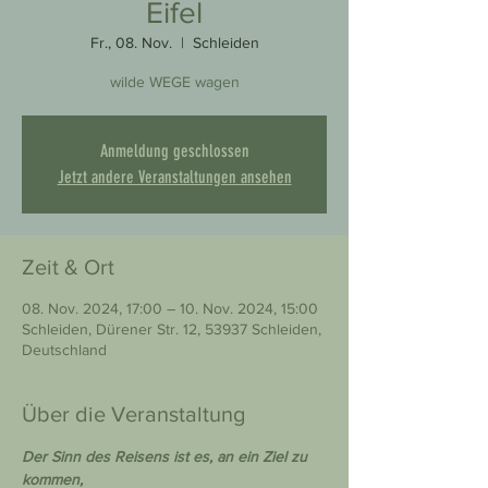
Eifel
Fr., 08. Nov.
  |  
Schleiden
wilde WEGE wagen
Anmeldung geschlossen
Jetzt andere Veranstaltungen ansehen
Zeit & Ort
08. Nov. 2024, 17:00 – 10. Nov. 2024, 15:00
Schleiden, Dürener Str. 12, 53937 Schleiden,
Deutschland
Über die Veranstaltung
Der Sinn des Reisens ist es, an ein Ziel zu 
kommen,
