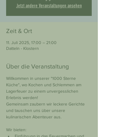
Jetzt andere Veranstaltungen ansehen
Zeit & Ort
11. Juli 2025, 17:00 – 21:00
Datteln - Klostern
Über die Veranstaltung
Willkommen in unserer "1000 Sterne 
Küche", wo Kochen und Schlemmen am 
Lagerfeuer zu einem unvergesslichen 
Erlebnis werden!
Gemeinsam zaubern wir leckere Gerichte 
und tauschen uns über unsere 
kulinarischen Abenteuer aus.
Wir bieten: 
Einführung in das Feuermachen und 