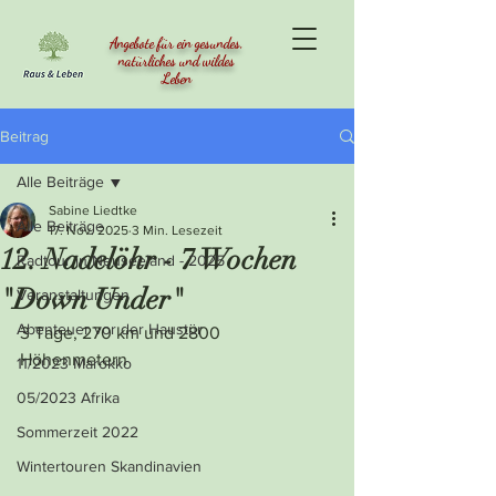
Angebote für ein gesundes,
natürliches und wildes
Leben
Beitrag
Alle Beiträge
Sabine Liedtke
Alle Beiträge
17. Nov. 2025
3 Min. Lesezeit
12. Nadelöhr - 7 Wochen
Radtour in Neuseeland - 2025
"Down Under"
Veranstaltungen
Abenteuer vor der Haustür
3 Tage, 270 km und 2800 
Höhenmetern 
11/2023 Marokko
05/2023 Afrika
Sommerzeit 2022
Wintertouren Skandinavien